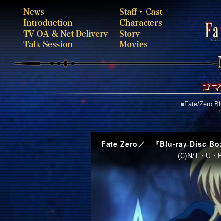
■Fate/Zero 
Fate Zero／ 『Blu-ray Dis
(C)N/T・U・